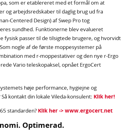
ropa, som er etablereret med et formål om at
er og arbejdsredskaber til daglig brug ud fra
man-Centered Design) af Swep Pro tog
eres sundhed. Funktionerne blev evalueret
fysisk passer til de tilsigtede brugere, og hvorvidt
. Som nogle af de første moppesystemer på
ombination med r-moppestativer og den nye r-Ergo
cerede Vario teleskopaksel, opnået ErgoCert
systemets høje performance, hygiejne og
? Så kontakt din lokale Vileda-konsulent:
Klik her!
065 standarden?
Klik her -> www.ergocert.net
onomi. Optimerad.