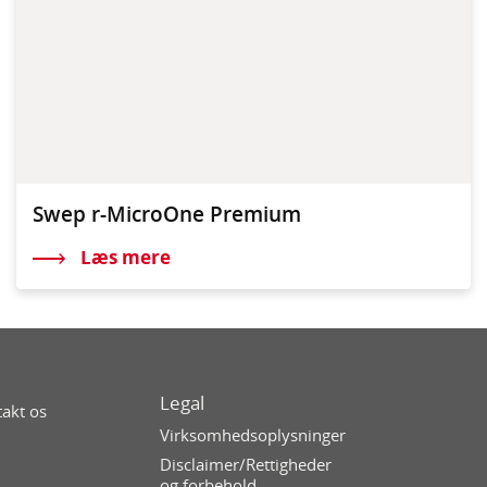
Swep r-MicroOne Premium
Læs mere
Legal
akt os
Virksomhedsoplysninger
Disclaimer/Rettigheder
og forbehold