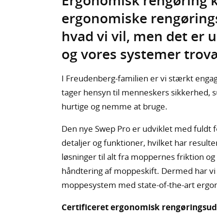
Ergonomisk rengøring k
ergonomiske rengørings
hvad vi vil, men det er 
og vores systemer trov
I Freudenberg-familien er vi stærkt engag
tager hensyn til menneskers sikkerhed, su
hurtige og nemme at bruge.
Den nye Swep Pro er udviklet med fuldt f
detaljer og funktioner, hvilket har resul
løsninger til alt fra moppernes friktion o
håndtering af moppeskift. Dermed har vi
moppesystem med state-of-the-art ergo
Certificeret ergonomisk rengøringsud