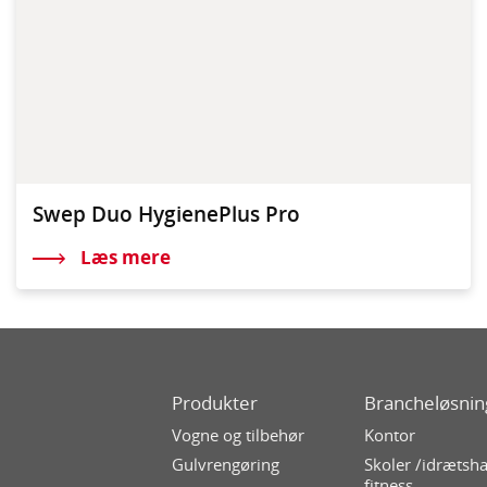
Swep Duo HygienePlus Pro
Læs mere
Produkter
Brancheløsnin
Vogne og tilbehør
Kontor
Gulvrengøring
Skoler /idrætsha
fitness