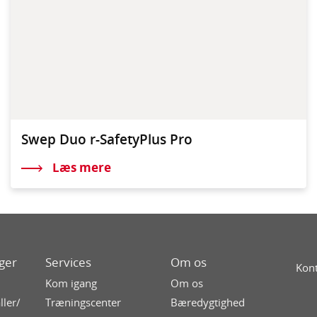
Swep Duo r-SafetyPlus Pro
Læs mere
ger
Services
Om os
Kont
Kom igang
Om os
ller/
Træningscenter
Bæredygtighed