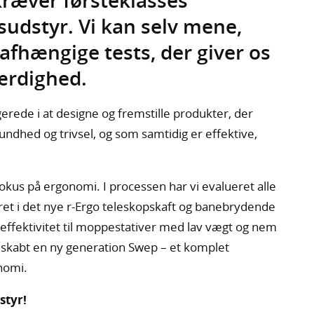
ræver førsteklasses
udstyr. Vi kan selv mene,
uafhængige tests, der giver os
ærdighed.
erede i at designe og fremstille produkter, der
ndhed og trivsel, og som samtidig er effektive,
okus på ergonomi. I processen har vi evalueret alle
teret i det nye r-Ergo teleskopskaft og banebrydende
g effektivitet til moppestativer med lav vægt og nem
 skabt en ny generation Swep – et komplet
nomi.
styr!