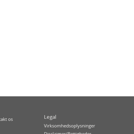
Legal
akt os
Virksomhedsoplysninger
Disclaimer/Rettigheder