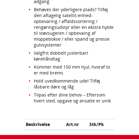
adgang
Behøves der yderligere plads? Tilføj
den aftagelig satellit-enhed-
opbevaring / affaldssortering /
rengøringsudstyr eller en ekstra hylde
til støvsugeren / opbevaing af
moppebokse / eller spand og presse
gulvsystemer
Valgfrit dobbelt justerbart
kørehåndtag
Kommer med 150 mm hjul, hvoraf to
er med brems
Hold uvedkommende ude! Tilføj
låsbare døre og låg
Tilpas efter dine behov – Eftersom
hvert sted, opgave og ansatte er unik
Beskrivelse
Art.nr
Stk/Pk