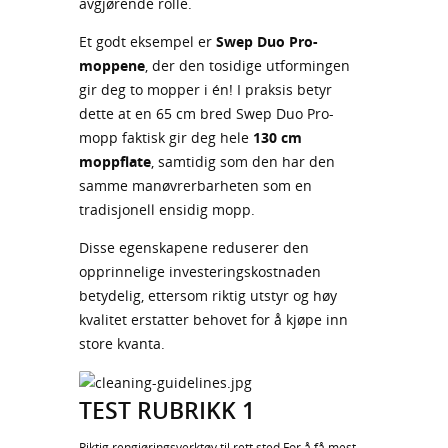
avgjørende rolle.
Et godt eksempel er
Swep Duo Pro-
moppene
, der den tosidige utformingen
gir deg to mopper i én! I praksis betyr
dette at en 65 cm bred Swep Duo Pro-
mopp faktisk gir deg hele
130 cm
moppflate
, samtidig som den har den
samme manøvrerbarheten som en
tradisjonell ensidig mopp.
Disse egenskapene reduserer den
opprinnelige investeringskostnaden
betydelig, ettersom riktig utstyr og høy
kvalitet erstatter behovet for å kjøpe inn
store kvanta.
TEST RUBRIKK 1
Riktig rengjøringsverktøy til rett sted For å få mest