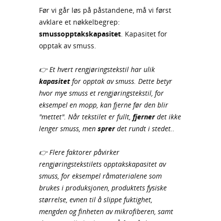
Før vi går løs på påstandene, må vi først
avklare et nøkkelbegrep:
smussopptakskapasitet
. Kapasitet for
opptak av smuss.
👉 Et hvert rengjøringstekstil har ulik
kapasitet
for opptak av smuss. Dette betyr
hvor mye smuss et rengjøringstekstil, for
eksempel en mopp, kan fjerne før den blir
"mettet". Når tekstilet er fullt,
fjerner
det ikke
lenger smuss, men
sprer
det rundt i stedet..
👉 Flere faktorer påvirker
rengjøringstekstilets opptakskapasitet av
smuss, for eksempel råmaterialene som
brukes i produksjonen, produktets fysiske
størrelse, evnen til å slippe fuktighet,
mengden og finheten av mikrofiberen, samt