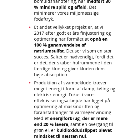
bomuldshåndtering, har
medført 30
% mindre spild og affald
. Det
minimerer vores miljømæssige
fodaftryk.
Et andet vellykket projekt er, at vi i
2017 efter godt et års finjustering og
optimering har formået at
opnå en
100 % genanvendelse af
natriumsulfat
. Det ser vi som en stor
succes. Saltet er nødvendigt, fordi det
er det, der skaber hulrummene i den
færdige klud og giver kluden dens
høje absorption.
Produktion af svampeklude kræver
meget energi i form af damp, køling og
elektrisk energi. Fokus i vores
effektiviseringsarbejde har ligget på
optimering af maskindriften og
foranstaltninger til varmegenvinding.
Med et
energiforbrug, der er mere
end 20 % lavere
, samt en overgang til
grøn el, er
kuldioxidudslippet blevet
mindsket til næsten nul
.