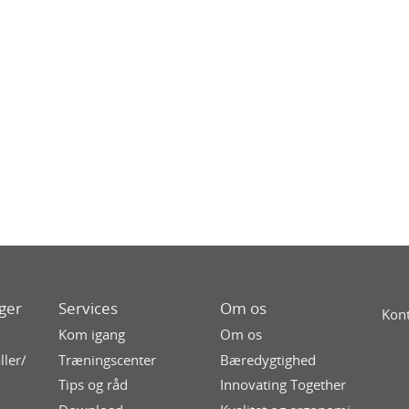
ger
Services
Om os
Kont
Kom igang
Om os
ller/
Træningscenter
Bæredygtighed
Tips og råd
Innovating Together