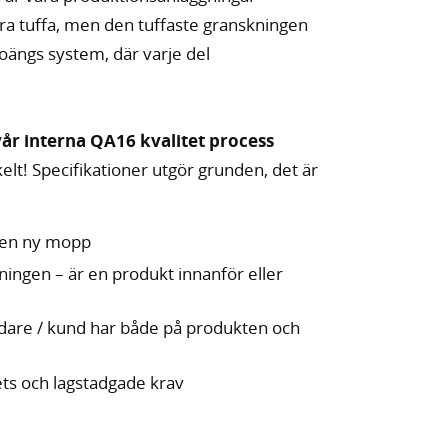
vara tuffa, men den tuffaste granskningen
poängs system, där varje del
 vår interna QA16 kvalitet process
elt! Specifikationer utgör grunden, det är
r en ny mopp
kningen – är en produkt innanför eller
ndare / kund har både på produkten och
gets och lagstadgade krav