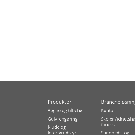
Produkter
Brancheløsnin
Vogne og tilbehør
Kontor
Gulvrengøring
Skoler /idrætsha
fitness
Klude og
Interiørudstyr
Sundheds- og