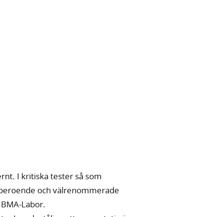
nt. I kritiska tester så som
ill oberoende och välrenommerade
ch BMA-Labor.