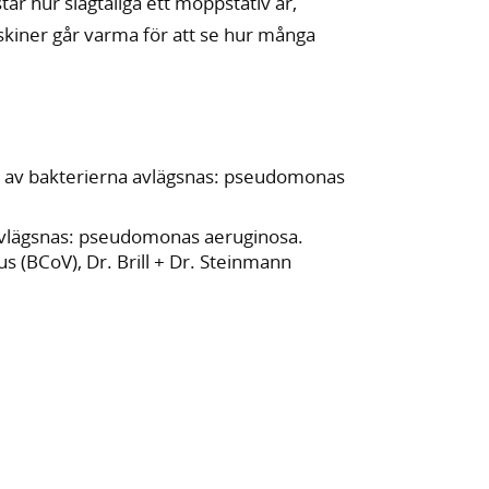
tar hur slagtåliga ett moppstativ är,
askiner går varma för att se hur många
v bakterierna avlägsnas: pseudomonas
avlägsnas: pseudomonas aeruginosa.
s (BCoV), Dr. Brill + Dr. Steinmann