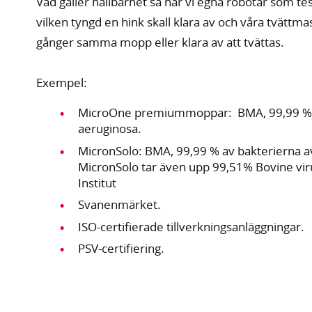
Vad gäller hållbarhet så har vi egna robotar som tes
vilken tyngd en hink skall klara av och våra tvättm
gånger samma mopp eller klara av att tvättas.
Exempel:
MicroOne premiummoppar: BMA, 99,99 % a
aeruginosa.
MicronSolo: BMA, 99,99 % av bakterierna 
MicronSolo tar även upp 99,51% Bovine viru
Institut
Svanenmärket.
ISO-certifierade tillverkningsanläggningar.
PSV-certifiering.