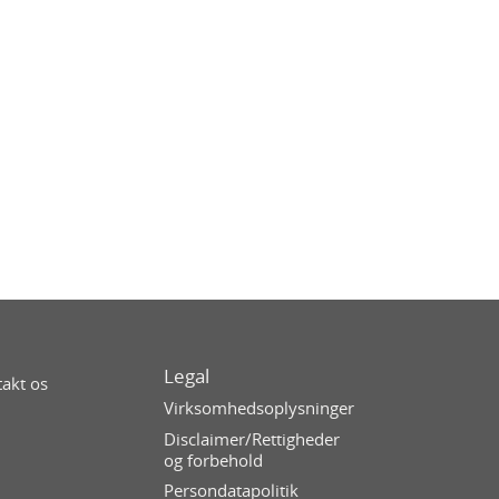
Legal
akt os
Virksomhedsoplysninger
Disclaimer/Rettigheder
og forbehold
Persondatapolitik