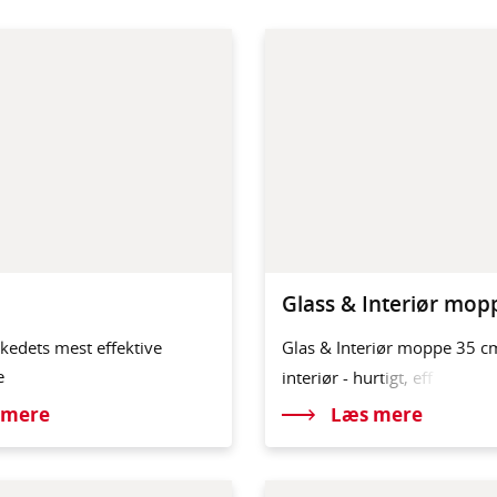
Glass & Interiør mop
kedets mest effektive
Glas & Interiør moppe 35 c
e
interiør - hurt
igt, eff
 mere
Læs mere