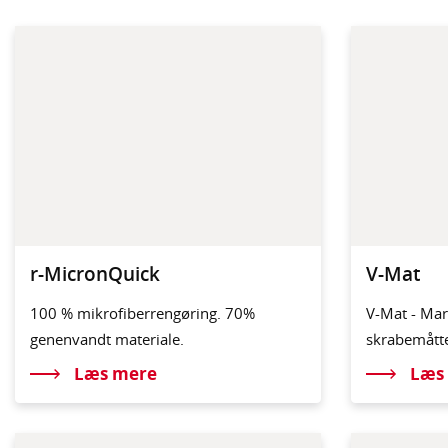
r-MicronQuick
V-Mat
100 % mikrofiberrengøring. 70%
V-Mat - Mar
genenvandt materiale.
skrabemått
Læs mere
Læs