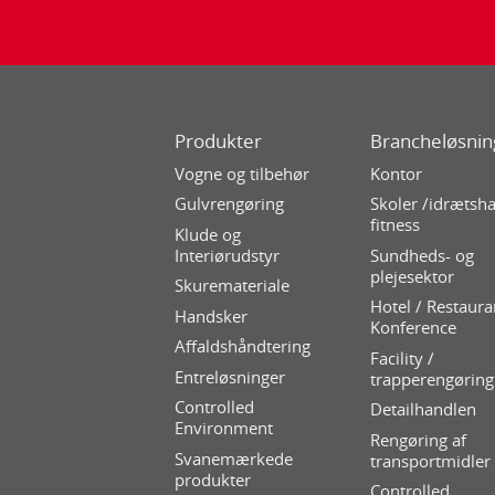
Produkter
Brancheløsnin
Vogne og tilbehør
Kontor
Gulvrengøring
Skoler /idrætsha
fitness
Klude og
Interiørudstyr
Sundheds- og
plejesektor
Skuremateriale
Hotel / Restaura
Handsker
Konference
Affaldshåndtering
Facility /
Entreløsninger
trapperengøring
Controlled
Detailhandlen
Environment
Rengøring af
Svanemærkede
transportmidler
produkter
Controlled