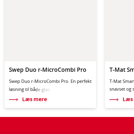
Swep Duo r-MicroCombi Pro
T-Mat Sm
Swep Duo r-MicroCombi Pro. En perfekt
T-Mat Smart
snavset og s
løsning til bå
de glatt
Læs mere
Læs