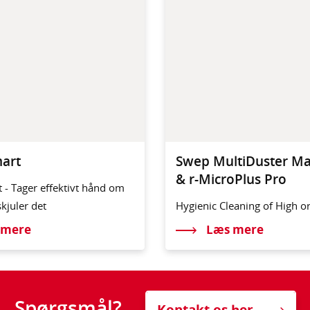
art
Swep MultiDuster Max
& r-MicroPlus Pro
 - Tager effektivt hånd om
kjuler det
Hygienic Cleaning of High o
Reach Areas
 mere
Læs mere
Spørgsmål?