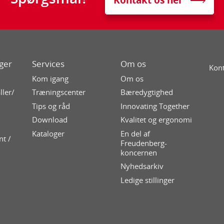
Kontakt os her
ger
Services
Om os
Kont
Kom igang
Om os
ller/
Træningscenter
Bæredygtighed
Tips og råd
Innovating Together
Download
Kvalitet og ergonomi
Kataloger
En del af
nt /
Freudenberg-
koncernen
Nyhedsarkiv
Ledige stillinger