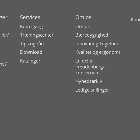
ger
Services
Om os
Kont
Kom igang
Om os
ller/
Træningscenter
Bæredygtighed
Tips og råd
Innovating Together
Download
Kvalitet og ergonomi
Kataloger
En del af
nt /
Freudenberg-
koncernen
Nyhedsarkiv
Ledige stillinger