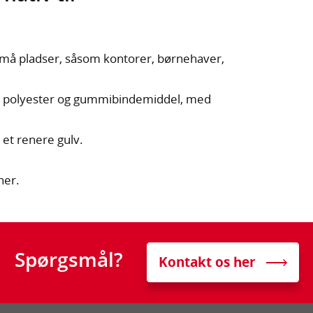
små pladser, såsom kontorer, børnehaver,
, polyester og gummibindemiddel, med
 et renere gulv.
ner.
Spørgsmål?
Kontakt os her