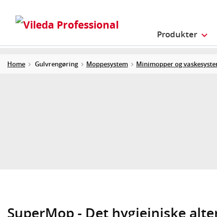
Produkter
Home
Gulvrengøring
Moppesystem
Minimopper og vaskesyst
SuperMop - Det hygiejniske alter