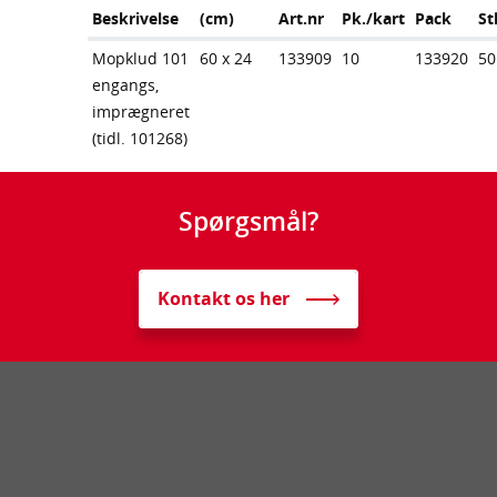
Beskrivelse
(cm)
Art.nr
Pk./kart
Pack
St
Mopklud 101
60 x 24
133909
10
133920
50
engangs,
imprægneret
(tidl. 101268)
Spørgsmål?
Kontakt os her