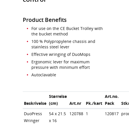
Product Benefits
For use on the CE Bucket Trolley with
the bucket method
100 % Polypropylene chassis and
stainless steel lever
Effective wringing of DuoMops
Ergonomic lever for maximum
pressure with minimum effort
Autoclavable
Størrelse
Art.no.
Beskrivelse
(cm)
Art.nr
Pk./kart
Pack
Stk
DuoPress
54 x 21.5
120788
1
120817
pro
Wringer
x 16